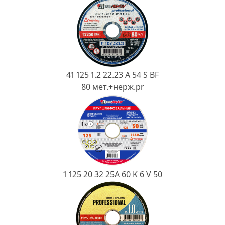
Ковш разливочный
Желоб
Огнеупорная SiC смесь
Крышка
41 125 1.2 22.23 A 54 S BF
80 мет.+нерж.pr
1 125 20 32 25А 60 K 6 V 50