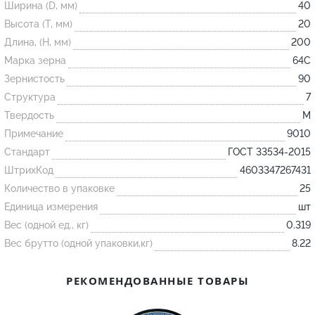
Ширина (D, мм)
40
Высота (T, мм)
20
Огнеупорные
Длина, (H, мм)
200
изделия
Марка зерна
64С
Скачать каталог
Зернистость
90
Структура
7
Тигель
Твердость
M
Муфель
Примечание
9010
Черпак
Стандарт
ГОСТ 33534-2015
Шербер
ШтрихКод
4603347267431
Трубка
Количество в упаковке
25
Единица измерения
шт
Стержень
Вес (одной ед., кг)
0.319
Пробка
Вес брутто (одной упаковки,кг)
8.22
Подставка
Лодочка
РЕКОМЕНДОВАННЫЕ ТОВАРЫ
Контакт