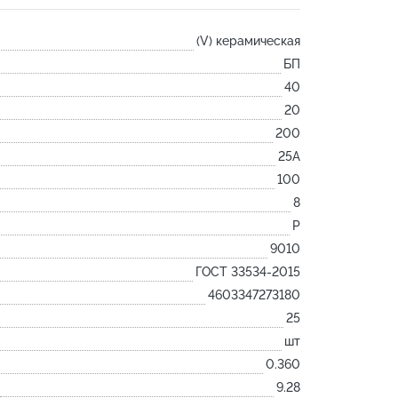
Лодочка
(V) керамическая
Контакт
БП
Ковш разливочный
40
Желоб
20
Огнеупорная SiC смесь
200
Крышка
25А
100
8
P
9010
ГОСТ 33534-2015
4603347273180
25
шт
0.360
9.28