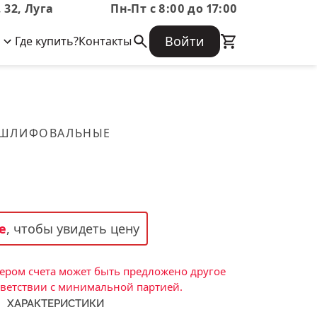
 32, Луга
Пн-Пт с 8:00 до 17:00
Войти
Где купить?
Контакты
Корпоративная информация
Огнеупорные
Часто задаваемые вопросы
Бухгалтерская отчетность,
изделия
Информация о размещении заказа,
Информация для акционеров,
сроках изготовения, возврате
Документы о праве собственности
товара, контактной информации, и
Скачать каталог
 ШЛИФОВАЛЬНЫЕ
многое другое.
Тигель
Муфель
Черпак
Шербер
е
, чтобы увидеть цену
Трубка
Стержень
ром счета может быть предложено другое
Пробка
тветствии с минимальной партией.
ХАРАКТЕРИСТИКИ
Подставка