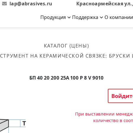
lap@abrasives.ru
Красноармейская ул.,
Продукция
Поддержка
О компании
Абразивы на
Новости
Отзывы
й связке
кументы, ГОСТы,
ов завода
гибкой основе
Новости компании
Оставьте свой отзыв
КАТАЛОГ (ЦЕНЫ)
эсплуатации
лог
Скачать каталог
СТРУМЕНТ НА КЕРАМИЧЕСКОЙ СВЯЗКЕ
:
БРУСКИ
Связаться с нами
Вакансии
вальные
Круги лепестковые торцевые
Форма обратной связи
Текущие вакансии, Анкета
кации о нашей
соискателей
ифовальные
Фибровые диски
БП 40 20 200 25А 100 P 8 V 9010
овальные
Рулоны
фовальные
Войдит
Коралловые
круги
При выставлении менедже
количество в соо
Круги из нетканого материала