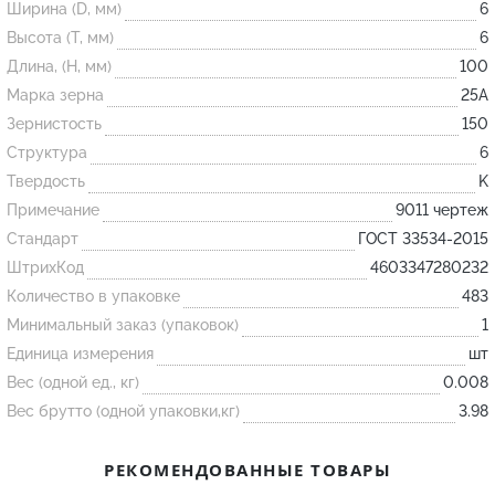
Ширина (D, мм)
6
Высота (T, мм)
6
Огнеупорные
Длина, (H, мм)
100
изделия
Марка зерна
25А
Скачать каталог
Зернистость
150
Структура
6
Тигель
Твердость
K
Муфель
Примечание
9011 чертеж
Черпак
Стандарт
ГОСТ 33534-2015
Шербер
ШтрихКод
4603347280232
Трубка
Количество в упаковке
483
Минимальный заказ (упаковок)
1
Стержень
Единица измерения
шт
Пробка
Вес (одной ед., кг)
0.008
Подставка
Вес брутто (одной упаковки,кг)
3.98
Лодочка
РЕКОМЕНДОВАННЫЕ ТОВАРЫ
Контакт