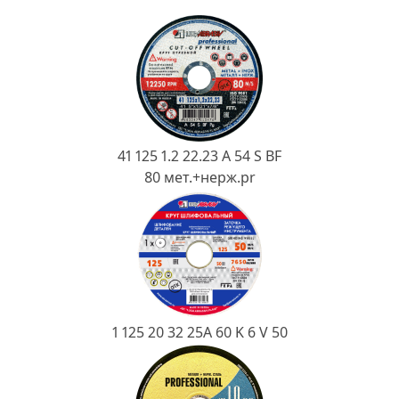
Ковш разливочный
Желоб
Огнеупорная SiC смесь
Крышка
41 125 1.2 22.23 A 54 S BF
80 мет.+нерж.pr
1 125 20 32 25А 60 K 6 V 50