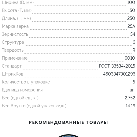
Ширина (D, мм)
100
Высота (T, мм)
50
Огнеупорные
Длина, (H, мм)
250
изделия
Марка зерна
25А
Скачать каталог
Зернистость
54
Структура
6
Тигель
Твердость
R
Муфель
Примечание
9010
Черпак
Стандарт
ГОСТ 33534-2015
Шербер
ШтрихКод
4603347301296
Трубка
Количество в упаковке
5
Единица измерения
шт
Стержень
Вес (одной ед., кг)
2.752
Пробка
Вес брутто (одной упаковки,кг)
14.19
Подставка
Лодочка
РЕКОМЕНДОВАННЫЕ ТОВАРЫ
Контакт