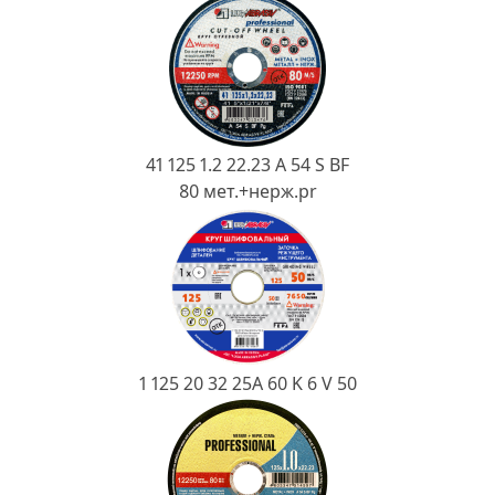
Ковш разливочный
Желоб
Огнеупорная SiC смесь
Крышка
41 125 1.2 22.23 A 54 S BF
80 мет.+нерж.pr
1 125 20 32 25А 60 K 6 V 50