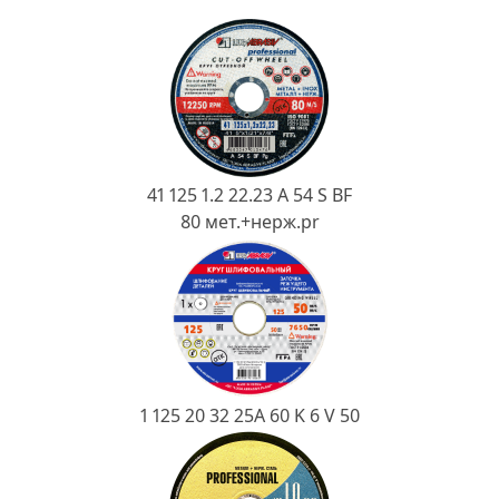
Ковш разливочный
Желоб
Огнеупорная SiC смесь
Крышка
41 125 1.2 22.23 A 54 S BF
80 мет.+нерж.pr
1 125 20 32 25А 60 K 6 V 50