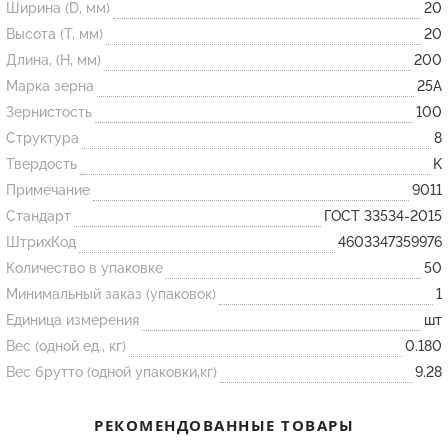
Ширина (D, мм)
20
Высота (T, мм)
20
Огнеупорные
Длина, (H, мм)
200
изделия
Марка зерна
25А
Скачать каталог
Зернистость
100
Структура
8
Тигель
Твердость
K
Муфель
Примечание
9011
Черпак
Стандарт
ГОСТ 33534-2015
Шербер
ШтрихКод
4603347359976
Трубка
Количество в упаковке
50
Минимальный заказ (упаковок)
1
Стержень
Единица измерения
шт
Пробка
Вес (одной ед., кг)
0.180
Подставка
Вес брутто (одной упаковки,кг)
9.28
Лодочка
РЕКОМЕНДОВАННЫЕ ТОВАРЫ
Контакт