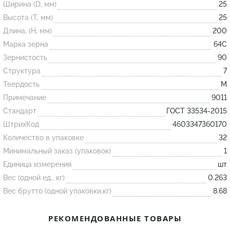
Ширина (D, мм)
25
Высота (T, мм)
25
Огнеупорные
Длина, (H, мм)
200
изделия
Марка зерна
64С
Скачать каталог
Зернистость
90
Структура
7
Тигель
Твердость
M
Муфель
Примечание
9011
Черпак
Стандарт
ГОСТ 33534-2015
Шербер
ШтрихКод
4603347360170
Трубка
Количество в упаковке
32
Минимальный заказ (упаковок)
1
Стержень
Единица измерения
шт
Пробка
Вес (одной ед., кг)
0.263
Подставка
Вес брутто (одной упаковки,кг)
8.68
Лодочка
РЕКОМЕНДОВАННЫЕ ТОВАРЫ
Контакт