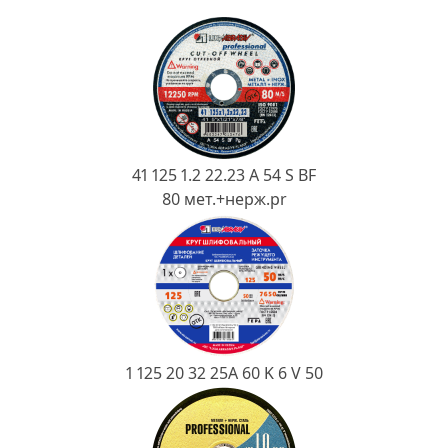
Ковш разливочный
Желоб
Огнеупорная SiC смесь
Крышка
41 125 1.2 22.23 A 54 S BF
80 мет.+нерж.pr
1 125 20 32 25А 60 K 6 V 50