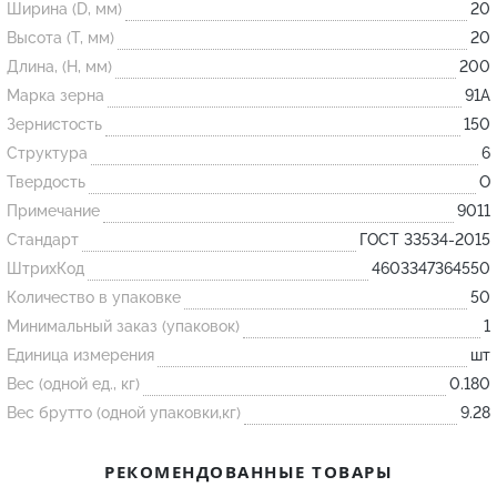
Ширина (D, мм)
20
Высота (T, мм)
20
Огнеупорные
Длина, (H, мм)
200
изделия
Марка зерна
91А
Скачать каталог
Зернистость
150
Структура
6
Тигель
Твердость
O
Муфель
Примечание
9011
Черпак
Стандарт
ГОСТ 33534-2015
Шербер
ШтрихКод
4603347364550
Трубка
Количество в упаковке
50
Минимальный заказ (упаковок)
1
Стержень
Единица измерения
шт
Пробка
Вес (одной ед., кг)
0.180
Подставка
Вес брутто (одной упаковки,кг)
9.28
Лодочка
РЕКОМЕНДОВАННЫЕ ТОВАРЫ
Контакт