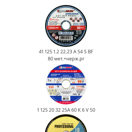
Ковш разливочный
Желоб
Огнеупорная SiC смесь
Крышка
41 125 1.2 22.23 A 54 S BF
80 мет.+нерж.pr
1 125 20 32 25А 60 K 6 V 50