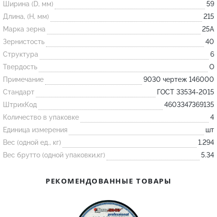
Ширина (D, мм)
59
Длина, (H, мм)
215
Огнеупорные
Марка зерна
25А
изделия
Зернистость
40
Скачать каталог
Структура
6
Твердость
O
Тигель
Примечание
9030 чертеж 146000
Муфель
Стандарт
ГОСТ 33534-2015
Черпак
ШтрихКод
4603347369135
Шербер
Количество в упаковке
4
Трубка
Единица измерения
шт
Вес (одной ед., кг)
1.294
Стержень
Вес брутто (одной упаковки,кг)
5.34
Пробка
Подставка
РЕКОМЕНДОВАННЫЕ ТОВАРЫ
Лодочка
Контакт