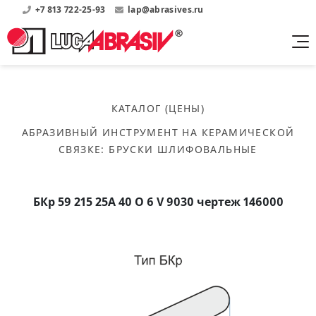
+7 813 722-25-93
lap@abrasives.ru
Продукция
Поддержка
Абразивы на
О компании
бакелитовой связке
КАТАЛОГ (ЦЕНЫ)
Прайсы
Где купить?
Скачать каталог
АБРАЗИВНЫЙ ИНСТРУМЕНТ НА КЕРАМИЧЕСКОЙ
Скачать прайсы на нашу продукцию
О нас
Контакты
СВЯЗКЕ
:
БРУСКИ ШЛИФОВАЛЬНЫЕ
Круги шлифовальные
Информация о заводе
Каталоги
Круги отрезные
Войти
Скачать каталоги продукции
История
Сегменты шлифовальные
БКр 59 215 25А 40 O 6 V 9030 чертеж 146000
История завода
Бруски шлифовальные
Справочники
Абразивы на
Нормативные документы, ГОСТы, Инструкции по
Партнеры
керамической связке
эсплуатации
Список партнеров завода
Скачать каталог
Круги шлифовальные
Публикации
Мероприятия