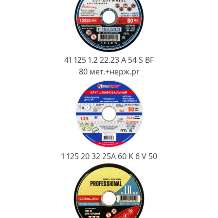
Ковш разливочный
Желоб
Огнеупорная SiC смесь
Крышка
41 125 1.2 22.23 A 54 S BF
80 мет.+нерж.pr
1 125 20 32 25А 60 K 6 V 50