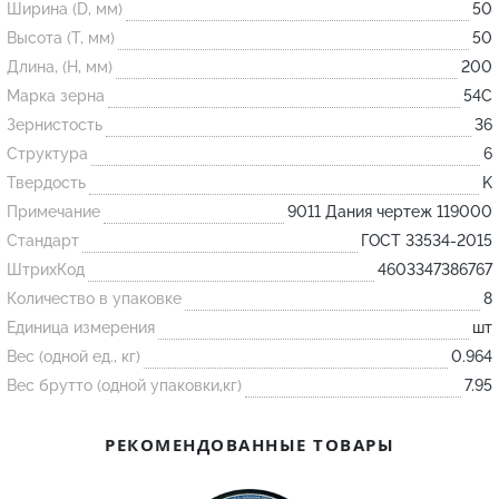
Ширина (D, мм)
50
Высота (T, мм)
50
Огнеупорные
Длина, (H, мм)
200
изделия
Марка зерна
54С
Скачать каталог
Зернистость
36
Структура
6
Тигель
Твердость
K
Муфель
Примечание
9011 Дания чертеж 119000
Черпак
Стандарт
ГОСТ 33534-2015
Шербер
ШтрихКод
4603347386767
Трубка
Количество в упаковке
8
Единица измерения
шт
Стержень
Вес (одной ед., кг)
0.964
Пробка
Вес брутто (одной упаковки,кг)
7.95
Подставка
Лодочка
РЕКОМЕНДОВАННЫЕ ТОВАРЫ
Контакт