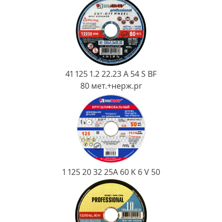
Ковш разливочный
Желоб
Огнеупорная SiC смесь
Крышка
41 125 1.2 22.23 A 54 S BF
80 мет.+нерж.pr
1 125 20 32 25А 60 K 6 V 50