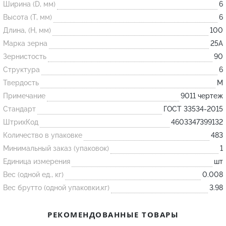
Ширина (D, мм)
6
Высота (T, мм)
6
Огнеупорные
Длина, (H, мм)
100
изделия
Марка зерна
25А
Скачать каталог
Зернистость
90
Структура
6
Тигель
Твердость
M
Муфель
Примечание
9011 чертеж
Черпак
Стандарт
ГОСТ 33534-2015
Шербер
ШтрихКод
4603347399132
Трубка
Количество в упаковке
483
Минимальный заказ (упаковок)
1
Стержень
Единица измерения
шт
Пробка
Вес (одной ед., кг)
0.008
Подставка
Вес брутто (одной упаковки,кг)
3.98
Лодочка
РЕКОМЕНДОВАННЫЕ ТОВАРЫ
Контакт