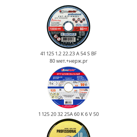
Ковш разливочный
Желоб
Огнеупорная SiC смесь
Крышка
41 125 1.2 22.23 A 54 S BF
80 мет.+нерж.pr
1 125 20 32 25А 60 K 6 V 50