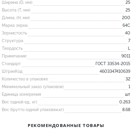
Ширина (D, мм)
25
Высота (T, мм)
25
Огнеупорные
Длина, (H, мм)
200
изделия
Марка зерна
64С
Скачать каталог
Зернистость
40
Структура
7
Тигель
Твердость
L
Муфель
Примечание
9011
Черпак
Стандарт
ГОСТ 33534-2015
Шербер
ШтрихКод
4603347410639
Трубка
Количество в упаковке
32
Минимальный заказ (упаковок)
1
Стержень
Единица измерения
шт
Пробка
Вес (одной ед., кг)
0.263
Подставка
Вес брутто (одной упаковки,кг)
8.68
Лодочка
РЕКОМЕНДОВАННЫЕ ТОВАРЫ
Контакт