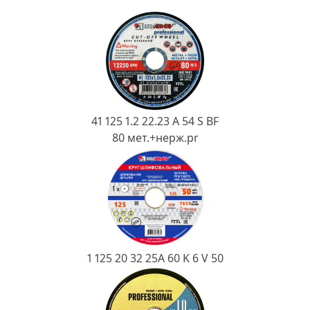
Ковш разливочный
Желоб
Огнеупорная SiC смесь
Крышка
41 125 1.2 22.23 A 54 S BF
80 мет.+нерж.pr
1 125 20 32 25А 60 K 6 V 50