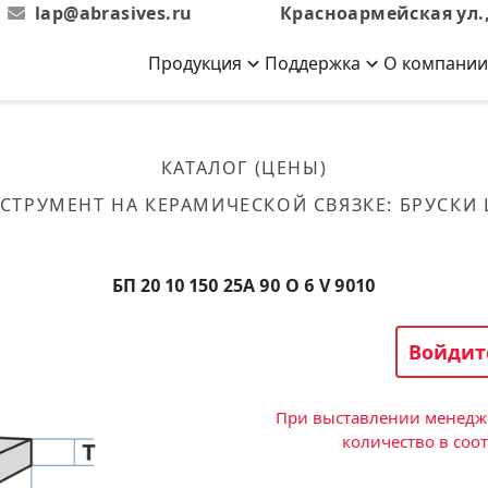
lap@abrasives.ru
Красноармейская ул.,
Продукция
Поддержка
О компании
Абразивы на
Новости
Отзывы
й связке
кументы, ГОСТы,
ов завода
гибкой основе
Новости компании
Оставьте свой отзыв
КАТАЛОГ (ЦЕНЫ)
эсплуатации
лог
Скачать каталог
СТРУМЕНТ НА КЕРАМИЧЕСКОЙ СВЯЗКЕ
:
БРУСКИ
Связаться с нами
Вакансии
вальные
Круги лепестковые торцевые
Форма обратной связи
Текущие вакансии, Анкета
кации о нашей
соискателей
ифовальные
Фибровые диски
БП 20 10 150 25А 90 O 6 V 9010
овальные
Рулоны
фовальные
Войдит
Коралловые
круги
При выставлении менедже
количество в соо
Круги из нетканого материала