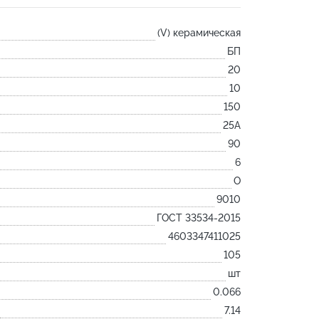
Лодочка
(V) керамическая
Контакт
БП
Ковш разливочный
20
Желоб
10
Огнеупорная SiC смесь
150
Крышка
25А
90
6
O
9010
ГОСТ 33534-2015
4603347411025
105
шт
0.066
7.14