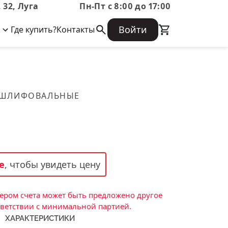
 32, Луга
Пн-Пт с 8:00 до 17:00
Войти
Где купить?
Контакты
Корпоративная информация
Огнеупорные
Часто задаваемые вопросы
Бухгалтерская отчетность,
изделия
Информация о размещении заказа,
Информация для акционеров,
сроках изготовения, возврате
Документы о праве собственности
товара, контактной информации, и
Скачать каталог
 ШЛИФОВАЛЬНЫЕ
многое другое.
Тигель
Муфель
Черпак
Шербер
е
, чтобы увидеть цену
Трубка
Стержень
ром счета может быть предложено другое
Пробка
тветствии с минимальной партией.
ХАРАКТЕРИСТИКИ
Подставка