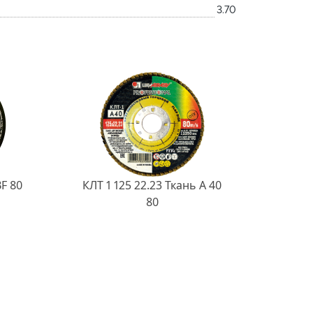
3.70
BF 80
КЛТ 1 125 22.23 Ткань A 40
80