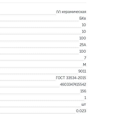
Лодочка
(V) керамическая
Контакт
БКв
Ковш разливочный
10
Желоб
10
Огнеупорная SiC смесь
100
Крышка
25А
100
7
M
9011
ГОСТ 33534-2015
4603347415542
156
1
шт
0.023