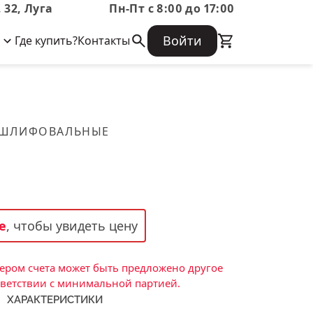
 32, Луга
Пн-Пт с 8:00 до 17:00
Войти
Где купить?
Контакты
Корпоративная информация
Огнеупорные
Часто задаваемые вопросы
Бухгалтерская отчетность,
изделия
Информация о размещении заказа,
Информация для акционеров,
сроках изготовения, возврате
Документы о праве собственности
товара, контактной информации, и
Скачать каталог
 ШЛИФОВАЛЬНЫЕ
многое другое.
Тигель
Муфель
Черпак
Шербер
е
, чтобы увидеть цену
Трубка
Стержень
ром счета может быть предложено другое
Пробка
тветствии с минимальной партией.
ХАРАКТЕРИСТИКИ
Подставка