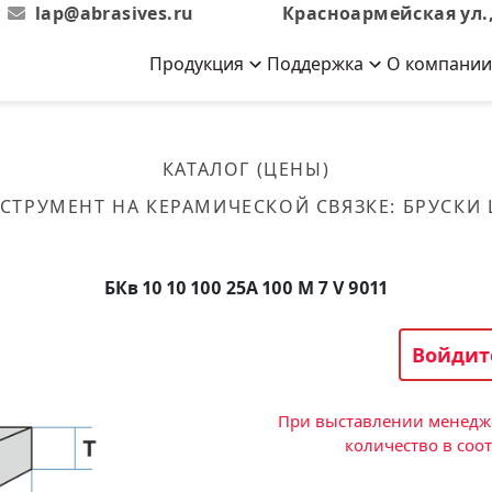
lap@abrasives.ru
Красноармейская ул.,
Продукция
Поддержка
О компании
Абразивы на
Новости
Отзывы
й связке
кументы, ГОСТы,
ов завода
гибкой основе
Новости компании
Оставьте свой отзыв
КАТАЛОГ (ЦЕНЫ)
эсплуатации
лог
Скачать каталог
СТРУМЕНТ НА КЕРАМИЧЕСКОЙ СВЯЗКЕ
:
БРУСКИ
Связаться с нами
Вакансии
вальные
Круги лепестковые торцевые
Форма обратной связи
Текущие вакансии, Анкета
кации о нашей
соискателей
ифовальные
Фибровые диски
БКв 10 10 100 25А 100 M 7 V 9011
овальные
Рулоны
фовальные
Войдит
Коралловые
круги
При выставлении менедже
количество в соо
Круги из нетканого материала