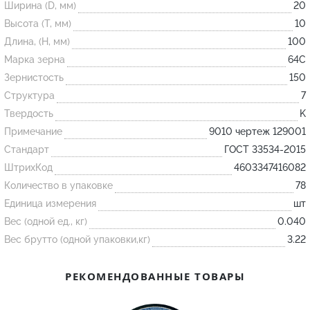
Ширина (D, мм)
20
Высота (T, мм)
10
Огнеупорные
Длина, (H, мм)
100
изделия
Марка зерна
64С
Скачать каталог
Зернистость
150
Структура
7
Тигель
Твердость
K
Муфель
Примечание
9010 чертеж 129001
Черпак
Стандарт
ГОСТ 33534-2015
Шербер
ШтрихКод
4603347416082
Трубка
Количество в упаковке
78
Единица измерения
шт
Стержень
Вес (одной ед., кг)
0.040
Пробка
Вес брутто (одной упаковки,кг)
3.22
Подставка
Лодочка
РЕКОМЕНДОВАННЫЕ ТОВАРЫ
Контакт