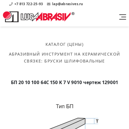
+7 813 722-25-93
lap@abrasives.ru
Продукция
Поддержка
Абразивы на
О компании
бакелитовой связке
КАТАЛОГ (ЦЕНЫ)
Прайсы
Где купить?
Скачать каталог
АБРАЗИВНЫЙ ИНСТРУМЕНТ НА КЕРАМИЧЕСКОЙ
Скачать прайсы на нашу продукцию
О нас
Контакты
СВЯЗКЕ
:
БРУСКИ ШЛИФОВАЛЬНЫЕ
Круги шлифовальные
Информация о заводе
Каталоги
Круги отрезные
Войти
Скачать каталоги продукции
История
Сегменты шлифовальные
БП 20 10 100 64С 150 K 7 V 9010 чертеж 129001
История завода
Бруски шлифовальные
Справочники
Абразивы на
Нормативные документы, ГОСТы, Инструкции по
Партнеры
керамической связке
эсплуатации
Список партнеров завода
Скачать каталог
Круги шлифовальные
Публикации
Мероприятия