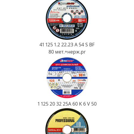
Ковш разливочный
Желоб
Огнеупорная SiC смесь
Крышка
41 125 1.2 22.23 A 54 S BF
80 мет.+нерж.pr
1 125 20 32 25А 60 K 6 V 50