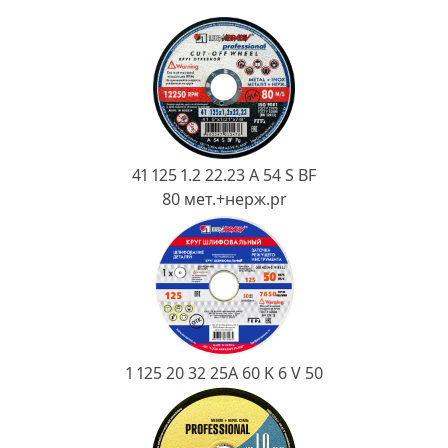
Ковш разливочный
Желоб
Огнеупорная SiC смесь
Крышка
41 125 1.2 22.23 A 54 S BF
80 мет.+нерж.pr
1 125 20 32 25А 60 K 6 V 50