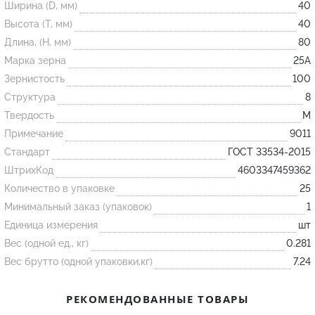
Ширина (D, мм)
40
Высота (T, мм)
40
Огнеупорные
Длина, (H, мм)
80
изделия
Марка зерна
25А
Скачать каталог
Зернистость
100
Структура
8
Тигель
Твердость
M
Муфель
Примечание
9011
Черпак
Стандарт
ГОСТ 33534-2015
Шербер
ШтрихКод
4603347459362
Трубка
Количество в упаковке
25
Минимальный заказ (упаковок)
1
Стержень
Единица измерения
шт
Пробка
Вес (одной ед., кг)
0.281
Подставка
Вес брутто (одной упаковки,кг)
7.24
Лодочка
РЕКОМЕНДОВАННЫЕ ТОВАРЫ
Контакт