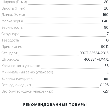
Ширина (D, мм)
20
Высота (T, мм)
20
Огнеупорные
Длина, (H, мм)
150
изделия
Марка зерна
64С
Скачать каталог
Зернистость
90
Структура
7
Тигель
Твердость
O
Муфель
Примечание
9011
Черпак
Стандарт
ГОСТ 33534-2015
Шербер
ШтрихКод
4603347474471
Трубка
Количество в упаковке
56
Минимальный заказ (упаковок)
1
Стержень
Единица измерения
шт
Пробка
Вес (одной ед., кг)
0.126
Подставка
Вес брутто (одной упаковки,кг)
7.27
Лодочка
РЕКОМЕНДОВАННЫЕ ТОВАРЫ
Контакт