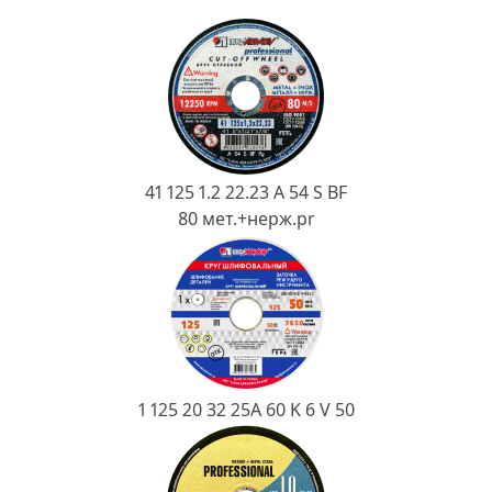
Ковш разливочный
Желоб
Огнеупорная SiC смесь
Крышка
41 125 1.2 22.23 A 54 S BF
80 мет.+нерж.pr
1 125 20 32 25А 60 K 6 V 50