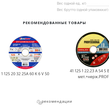
Вес (одной ед., кг)
Вес брутто (одной упаковки,кг)
РЕКОМЕНДОВАННЫЕ ТОВАРЫ
41 125 1 22.23 A 54 S 
1 125 20 32 25А 60 K 6 V 50
мет.+нерж.PROF
рекомендации