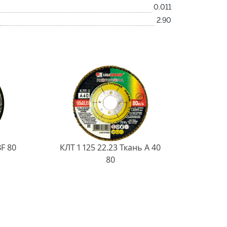
0.011
2.90
BF 80
КЛТ 1 125 22.23 Ткань A 40
80