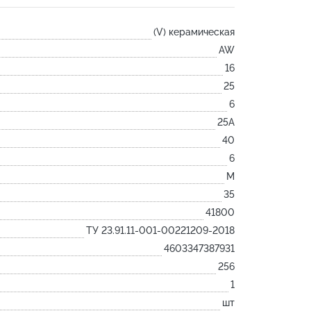
Лодочка
(V) керамическая
Контакт
AW
Ковш разливочный
16
Желоб
25
Огнеупорная SiC смесь
6
Крышка
25А
40
6
M
35
41800
ТУ 23.91.11-001-00221209-2018
4603347387931
256
1
шт