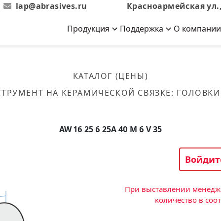
lap@abrasives.ru
Красноармейская ул.,
Продукция
Поддержка
О компании
Абразивы на
Новости
Отзывы
й связке
кументы, ГОСТы,
ов завода
гибкой основе
Новости компании
Оставьте свой отзыв
КАТАЛОГ (ЦЕНЫ)
эсплуатации
лог
Скачать каталог
ТРУМЕНТ НА КЕРАМИЧЕСКОЙ СВЯЗКЕ
:
ГОЛОВКИ
Связаться с нами
Вакансии
вальные
Круги лепестковые торцевые
Форма обратной связи
Текущие вакансии, Анкета
кации о нашей
соискателей
ифовальные
Фибровые диски
AW 16 25 6 25А 40 M 6 V 35
овальные
Рулоны
фовальные
Войдит
Коралловые
круги
При выставлении менедже
количество в соо
Круги из нетканого материала