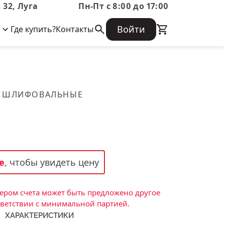
 32, Луга
Пн-Пт с 8:00 до 17:00
Войти
Где купить?
Контакты
Корпоративная информация
Огнеупорные
Часто задаваемые вопросы
Бухгалтерская отчетность,
изделия
Информация о размещении заказа,
Информация для акционеров,
сроках изготовения, возврате
Документы о праве собственности
товара, контактной информации, и
Скачать каталог
 ШЛИФОВАЛЬНЫЕ
многое другое.
Тигель
Муфель
Черпак
Шербер
е
, чтобы увидеть цену
Трубка
Стержень
ром счета может быть предложено другое
Пробка
тветствии с минимальной партией.
ХАРАКТЕРИСТИКИ
Подставка