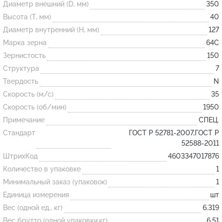
Диаметр внешний (D, мм)
350
Высота (T, мм)
40
Огнеупорные
Диаметр внутренний (H, мм)
127
изделия
Марка зерна
64С
Скачать каталог
Зернистость
150
Структура
7
Тигель
Твердость
N
Муфель
Скорость (м/с)
35
Черпак
Скорость (об/мин)
1950
Шербер
Примечание
СПЕЦ.
Трубка
Стандарт
ГОСТ Р 52781-2007,ГОСТ Р
52588-2011
Стержень
ШтрихКод
4603347017876
Пробка
Количество в упаковке
1
Подставка
Минимальный заказ (упаковок)
1
Единица измерения
шт
Лодочка
Вес (одной ед., кг)
6.319
Контакт
Вес брутто (одной упаковки,кг)
6.51