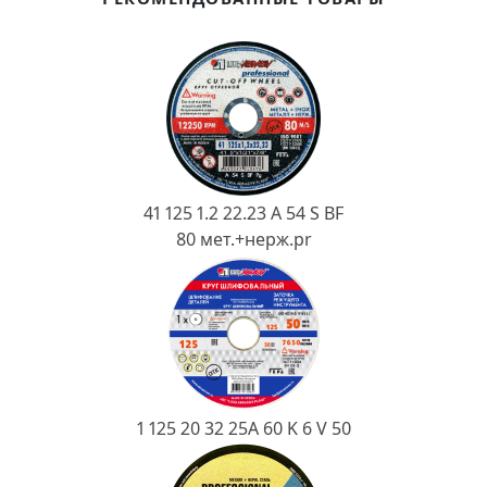
Ковш разливочный
Желоб
Огнеупорная SiC смесь
Крышка
41 125 1.2 22.23 A 54 S BF
80 мет.+нерж.pr
1 125 20 32 25А 60 K 6 V 50