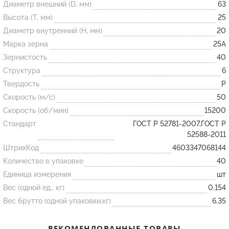
Диаметр внешний (D, мм)
63
Высота (T, мм)
25
Огнеупорные
Диаметр внутренний (H, мм)
20
изделия
Марка зерна
25А
Скачать каталог
Зернистость
40
Структура
6
Тигель
Твердость
P
Муфель
Скорость (м/с)
50
Черпак
Скорость (об/мин)
15200
Шербер
Стандарт
ГОСТ Р 52781-2007,ГОСТ Р
52588-2011
Трубка
ШтрихКод
4603347068144
Стержень
Количество в упаковке
40
Пробка
Единица измерения
шт
Подставка
Вес (одной ед., кг)
0.154
Вес брутто (одной упаковки,кг)
6.35
Лодочка
Контакт
РЕКОМЕНДОВАННЫЕ ТОВАРЫ