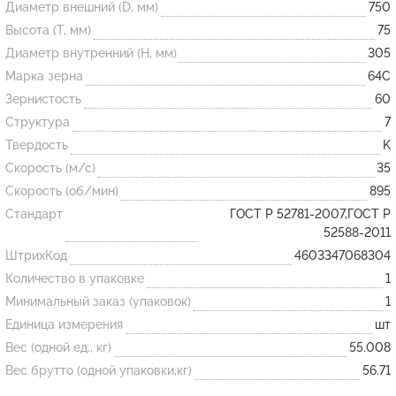
Диаметр внешний (D, мм)
750
Высота (T, мм)
75
Огнеупорные
Диаметр внутренний (H, мм)
305
изделия
Марка зерна
64С
Скачать каталог
Зернистость
60
Структура
7
Тигель
Твердость
K
Муфель
Скорость (м/с)
35
Черпак
Скорость (об/мин)
895
Шербер
Стандарт
ГОСТ Р 52781-2007,ГОСТ Р
52588-2011
Трубка
ШтрихКод
4603347068304
Стержень
Количество в упаковке
1
Пробка
Минимальный заказ (упаковок)
1
Подставка
Единица измерения
шт
Вес (одной ед., кг)
55.008
Лодочка
Вес брутто (одной упаковки,кг)
56.71
Контакт