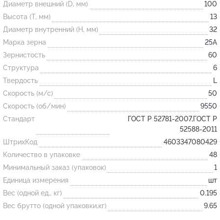
Диаметр внешний (D, мм)
100
Высота (T, мм)
13
Огнеупорные
Диаметр внутренний (H, мм)
32
изделия
Марка зерна
25А
Скачать каталог
Зернистость
60
Структура
6
Тигель
Твердость
L
Муфель
Скорость (м/с)
50
Черпак
Скорость (об/мин)
9550
Шербер
Стандарт
ГОСТ Р 52781-2007,ГОСТ Р
52588-2011
Трубка
ШтрихКод
4603347080429
Стержень
Количество в упаковке
48
Пробка
Минимальный заказ (упаковок)
1
Подставка
Единица измерения
шт
Вес (одной ед., кг)
0.195
Лодочка
Вес брутто (одной упаковки,кг)
9.65
Контакт