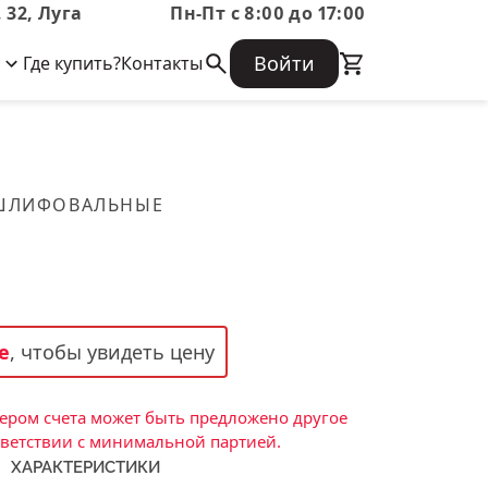
 32, Луга
Пн-Пт с 8:00 до 17:00
Войти
Где купить?
Контакты
Корпоративная информация
Огнеупорные
Часто задаваемые вопросы
Бухгалтерская отчетность,
изделия
Информация о размещении заказа,
Информация для акционеров,
сроках изготовения, возврате
Документы о праве собственности
товара, контактной информации, и
Скачать каталог
 ШЛИФОВАЛЬНЫЕ
многое другое.
Тигель
Муфель
Черпак
Шербер
е
, чтобы увидеть цену
Трубка
Стержень
ром счета может быть предложено другое
Пробка
тветствии с минимальной партией.
ХАРАКТЕРИСТИКИ
Подставка