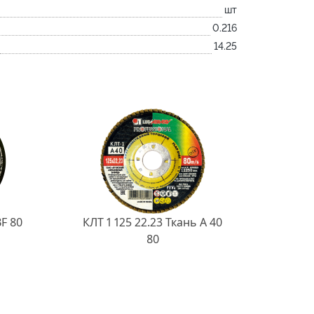
шт
0.216
14.25
BF 80
КЛТ 1 125 22.23 Ткань A 40
80