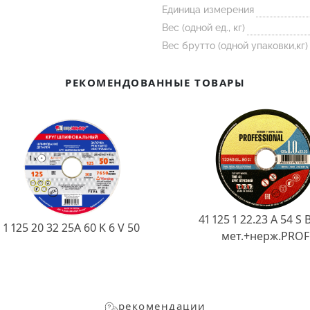
Единица измерения
Вес (одной ед., кг)
Вес брутто (одной упаковки,кг)
РЕКОМЕНДОВАННЫЕ ТОВАРЫ
41 125 1 22.23 A 54 S 
1 125 20 32 25А 60 K 6 V 50
мет.+нерж.PROF
рекомендации