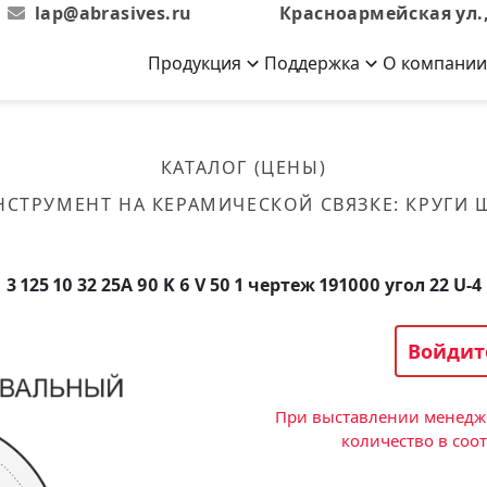
lap@abrasives.ru
Красноармейская ул.,
Продукция
Поддержка
О компании
Абразивы на
Новости
Отзывы
й связке
кументы, ГОСТы,
ов завода
гибкой основе
Новости компании
Оставьте свой отзыв
КАТАЛОГ (ЦЕНЫ)
эсплуатации
лог
Скачать каталог
НСТРУМЕНТ НА КЕРАМИЧЕСКОЙ СВЯЗКЕ
:
КРУГИ
Связаться с нами
Вакансии
вальные
Круги лепестковые торцевые
Форма обратной связи
Текущие вакансии, Анкета
кации о нашей
соискателей
ифовальные
Фибровые диски
3 125 10 32 25А 90 K 6 V 50 1 чертеж 191000 угол 22 U-4
овальные
Рулоны
фовальные
Войдит
Коралловые
круги
При выставлении менедже
количество в соо
Круги из нетканого материала