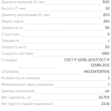
Диаметр внешний (D, мм)
500
Высота (T, мм)
63
Огнеупорные
Диаметр внутренний (H, мм)
203
изделия
Марка зерна
25А
Скачать каталог
Зернистость
90
Структура
6
Тигель
Твердость
J
Муфель
Скорость (м/с)
50
Черпак
Скорость (об/мин)
1950
Шербер
Стандарт
ГОСТ Р 52781-2007,ГОСТ Р
52588-2011
Трубка
ШтрихКод
4603347087541
Стержень
Количество в упаковке
1
Пробка
Минимальный заказ (упаковок)
1
Подставка
Единица измерения
шт
Вес (одной ед., кг)
22.705
Лодочка
Вес брутто (одной упаковки,кг)
23.41
Контакт