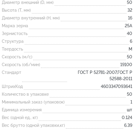
Диаметр внешний (D, мм)
50
Высота (T, мм)
32
Огнеупорные
Диаметр внутренний (H, мм)
16
изделия
Марка зерна
25А
Скачать каталог
Зернистость
40
Структура
6
Тигель
Твердость
M
Муфель
Скорость (м/с)
50
Черпак
Скорость (об/мин)
19100
Шербер
Стандарт
ГОСТ Р 52781-2007,ГОСТ Р
52588-2011
Трубка
ШтрихКод
4603347093641
Стержень
Количество в упаковке
50
Пробка
Минимальный заказ (упаковок)
1
Подставка
Единица измерения
шт
Вес (одной ед., кг)
0.124
Лодочка
Вес брутто (одной упаковки,кг)
6.39
Контакт