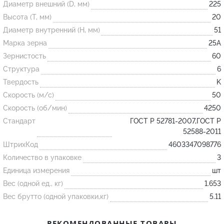
Диаметр внешний (D, мм)
225
Высота (T, мм)
20
Огнеупорные
Диаметр внутренний (H, мм)
51
изделия
Марка зерна
25А
Скачать каталог
Зернистость
60
Структура
6
Тигель
Твердость
K
Муфель
Скорость (м/с)
50
Черпак
Скорость (об/мин)
4250
Шербер
Стандарт
ГОСТ Р 52781-2007,ГОСТ Р
52588-2011
Трубка
ШтрихКод
4603347098776
Стержень
Количество в упаковке
3
Пробка
Единица измерения
шт
Подставка
Вес (одной ед., кг)
1.653
Вес брутто (одной упаковки,кг)
5.11
Лодочка
Контакт
РЕКОМЕНДОВАННЫЕ ТОВАРЫ