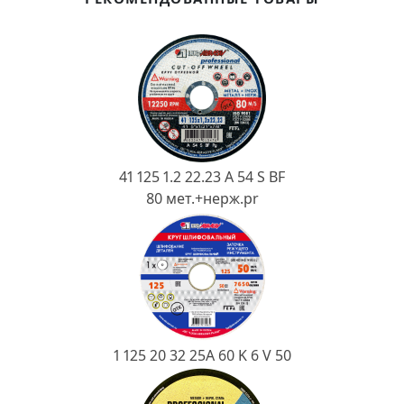
Ковш разливочный
Желоб
Огнеупорная SiC смесь
Крышка
41 125 1.2 22.23 A 54 S BF
80 мет.+нерж.pr
1 125 20 32 25А 60 K 6 V 50