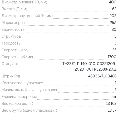
Диаметр внешний (D, мм)
400
Высота (T, мм)
63
Огнеупорные
Диаметр внутренний (H, мм)
203
изделия
Марка зерна
25А
Скачать каталог
Зернистость
30
Структура
5
Тигель
Твердость
J
Муфель
Скорость (м/с)
35
Черпак
Скорость (об/мин)
1700
Шербер
Стандарт
ТУ23.91.11.140-010-00221209-
2023,ГОСТР52588-2011
Трубка
ШтрихКод
4603347100486
Стержень
Количество в упаковке
1
Пробка
Минимальный заказ (упаковок)
1
Подставка
Единица измерения
шт
Вес (одной ед., кг)
13.163
Лодочка
Вес брутто (одной упаковки,кг)
13.57
Контакт