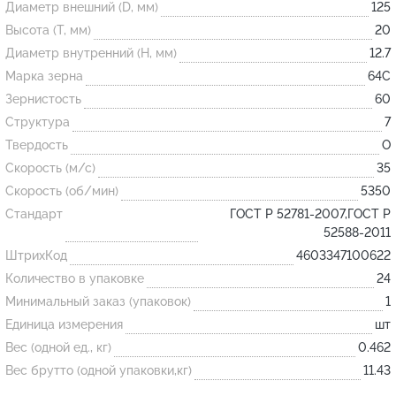
Диаметр внешний (D, мм)
125
Высота (T, мм)
20
Огнеупорные
Диаметр внутренний (H, мм)
12.7
изделия
Марка зерна
64С
Скачать каталог
Зернистость
60
Структура
7
Тигель
Твердость
O
Муфель
Скорость (м/с)
35
Черпак
Скорость (об/мин)
5350
Шербер
Стандарт
ГОСТ Р 52781-2007,ГОСТ Р
52588-2011
Трубка
ШтрихКод
4603347100622
Стержень
Количество в упаковке
24
Пробка
Минимальный заказ (упаковок)
1
Подставка
Единица измерения
шт
Вес (одной ед., кг)
0.462
Лодочка
Вес брутто (одной упаковки,кг)
11.43
Контакт