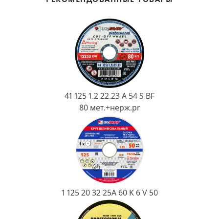
Ковш разливочный
Желоб
Огнеупорная SiC смесь
Крышка
41 125 1.2 22.23 A 54 S BF
80 мет.+нерж.pr
1 125 20 32 25А 60 K 6 V 50