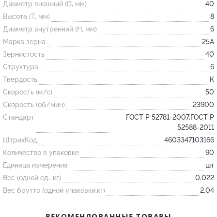
Диаметр внешний (D, мм)
40
Высота (T, мм)
8
Огнеупорные
Диаметр внутренний (H, мм)
6
изделия
Марка зерна
25А
Скачать каталог
Зернистость
40
Структура
6
Тигель
Твердость
K
Муфель
Скорость (м/с)
50
Черпак
Скорость (об/мин)
23900
Шербер
Стандарт
ГОСТ Р 52781-2007,ГОСТ Р
52588-2011
Трубка
ШтрихКод
4603347103166
Стержень
Количество в упаковке
90
Пробка
Единица измерения
шт
Подставка
Вес (одной ед., кг)
0.022
Вес брутто (одной упаковки,кг)
2.04
Лодочка
Контакт
РЕКОМЕНДОВАННЫЕ ТОВАРЫ