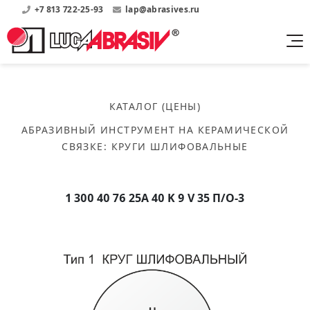
+7 813 722-25-93
lap@abrasives.ru
Продукция
Поддержка
Абразивы на
О компании
бакелитовой связке
КАТАЛОГ (ЦЕНЫ)
Прайсы
Где купить?
Скачать каталог
АБРАЗИВНЫЙ ИНСТРУМЕНТ НА КЕРАМИЧЕСКОЙ
Скачать прайсы на нашу продукцию
О нас
Контакты
СВЯЗКЕ
:
КРУГИ ШЛИФОВАЛЬНЫЕ
Круги шлифовальные
Информация о заводе
Каталоги
Круги отрезные
Войти
Скачать каталоги продукции
История
Сегменты шлифовальные
1 300 40 76 25А 40 K 9 V 35 П/О-3
История завода
Бруски шлифовальные
Справочники
Абразивы на
Нормативные документы, ГОСТы, Инструкции по
Партнеры
керамической связке
эсплуатации
Список партнеров завода
Скачать каталог
Круги шлифовальные
Публикации
Мероприятия