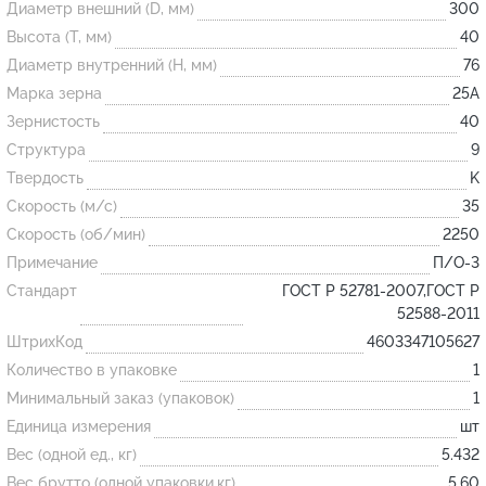
Диаметр внешний (D, мм)
300
Высота (T, мм)
40
Огнеупорные
Диаметр внутренний (H, мм)
76
изделия
Марка зерна
25А
Скачать каталог
Зернистость
40
Структура
9
Тигель
Твердость
K
Муфель
Скорость (м/с)
35
Черпак
Скорость (об/мин)
2250
Шербер
Примечание
П/О-3
Трубка
Стандарт
ГОСТ Р 52781-2007,ГОСТ Р
52588-2011
Стержень
ШтрихКод
4603347105627
Пробка
Количество в упаковке
1
Подставка
Минимальный заказ (упаковок)
1
Единица измерения
шт
Лодочка
Вес (одной ед., кг)
5.432
Контакт
Вес брутто (одной упаковки,кг)
5.60