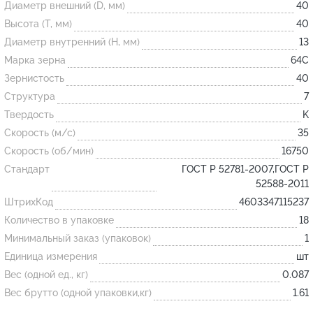
Диаметр внешний (D, мм)
40
Высота (T, мм)
40
Огнеупорные
Диаметр внутренний (H, мм)
13
изделия
Марка зерна
64С
Скачать каталог
Зернистость
40
Структура
7
Тигель
Твердость
K
Муфель
Скорость (м/с)
35
Черпак
Скорость (об/мин)
16750
Шербер
Стандарт
ГОСТ Р 52781-2007,ГОСТ Р
52588-2011
Трубка
ШтрихКод
4603347115237
Стержень
Количество в упаковке
18
Пробка
Минимальный заказ (упаковок)
1
Подставка
Единица измерения
шт
Вес (одной ед., кг)
0.087
Лодочка
Вес брутто (одной упаковки,кг)
1.61
Контакт