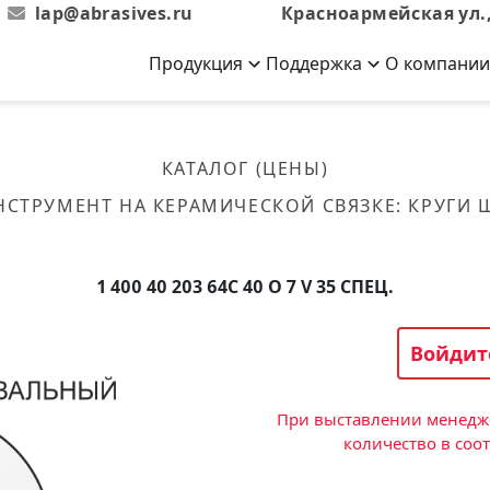
lap@abrasives.ru
Красноармейская ул.,
Продукция
Поддержка
О компании
Абразивы на
Новости
Отзывы
й связке
кументы, ГОСТы,
ов завода
гибкой основе
Новости компании
Оставьте свой отзыв
КАТАЛОГ (ЦЕНЫ)
эсплуатации
лог
Скачать каталог
НСТРУМЕНТ НА КЕРАМИЧЕСКОЙ СВЯЗКЕ
:
КРУГИ
Связаться с нами
Вакансии
вальные
Круги лепестковые торцевые
Форма обратной связи
Текущие вакансии, Анкета
кации о нашей
соискателей
ифовальные
Фибровые диски
1 400 40 203 64С 40 O 7 V 35 СПЕЦ.
овальные
Рулоны
фовальные
Войдит
Коралловые
круги
При выставлении менедже
количество в соо
Круги из нетканого материала