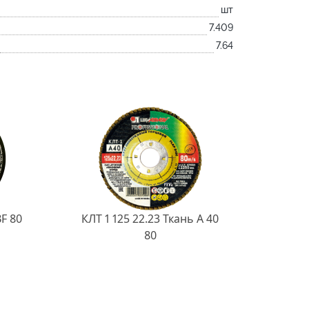
шт
7.409
7.64
BF 80
КЛТ 1 125 22.23 Ткань A 40
80