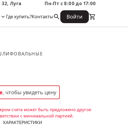
 32, Луга
Пн-Пт с 8:00 до 17:00
Войти
Где купить?
Контакты
Корпоративная информация
Огнеупорные
Часто задаваемые вопросы
Бухгалтерская отчетность,
изделия
Информация о размещении заказа,
Информация для акционеров,
сроках изготовения, возврате
Документы о праве собственности
товара, контактной информации, и
Скачать каталог
 ШЛИФОВАЛЬНЫЕ
многое другое.
Тигель
Муфель
Черпак
Шербер
е
, чтобы увидеть цену
Трубка
Стержень
ром счета может быть предложено другое
Пробка
тветствии с минимальной партией.
ХАРАКТЕРИСТИКИ
Подставка