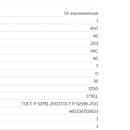
Лодочка
(V) керамическая
Контакт
1
Ковш разливочный
400
Желоб
40
Огнеупорная SiC смесь
203
Крышка
64С
40
7
O
35
1700
СПЕЦ.
ГОСТ Р 52781-2007,ГОСТ Р 52588-2011
4603347116623
1
1