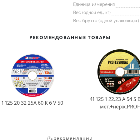
Единица измерения
Вес (одной ед., кг)
Вес брутто (одной упаковки,кг)
РЕКОМЕНДОВАННЫЕ ТОВАРЫ
41 125 1 22.23 A 54 S 
1 125 20 32 25А 60 K 6 V 50
мет.+нерж.PROF
рекомендации