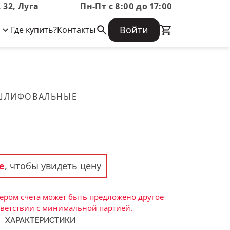
 32, Луга
Пн-Пт с 8:00 до 17:00
Войти
Где купить?
Контакты
Корпоративная информация
Огнеупорные
Часто задаваемые вопросы
Бухгалтерская отчетность,
изделия
Информация о размещении заказа,
Информация для акционеров,
сроках изготовения, возврате
Документы о праве собственности
товара, контактной информации, и
Скачать каталог
 ШЛИФОВАЛЬНЫЕ
многое другое.
Тигель
Муфель
Черпак
Шербер
е
, чтобы увидеть цену
Трубка
Стержень
ром счета может быть предложено другое
Пробка
тветствии с минимальной партией.
ХАРАКТЕРИСТИКИ
Подставка