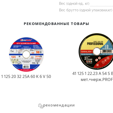
Вес (одной ед., кг)
Вес брутто (одной упаковки,кг)
РЕКОМЕНДОВАННЫЕ ТОВАРЫ
41 125 1 22.23 A 54 S 
1 125 20 32 25А 60 K 6 V 50
мет.+нерж.PROF
рекомендации