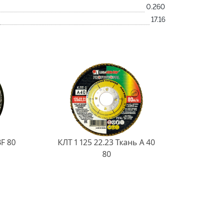
0.260
17.16
BF 80
КЛТ 1 125 22.23 Ткань A 40
80