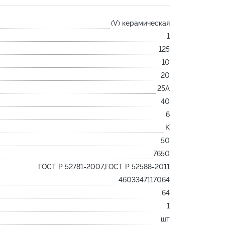
Лодочка
(V) керамическая
Контакт
1
Ковш разливочный
125
Желоб
10
Огнеупорная SiC смесь
20
Крышка
25А
40
6
K
50
7650
ГОСТ Р 52781-2007,ГОСТ Р 52588-2011
4603347117064
64
1
шт