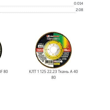
0.014
2.08
BF 80
КЛТ 1 125 22.23 Ткань A 40
80