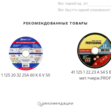
Вес (одной ед., кг)
Вес брутто (одной упаковки,кг)
РЕКОМЕНДОВАННЫЕ ТОВАРЫ
41 125 1 22.23 A 54 S 
1 125 20 32 25А 60 K 6 V 50
мет.+нерж.PROF
рекомендации