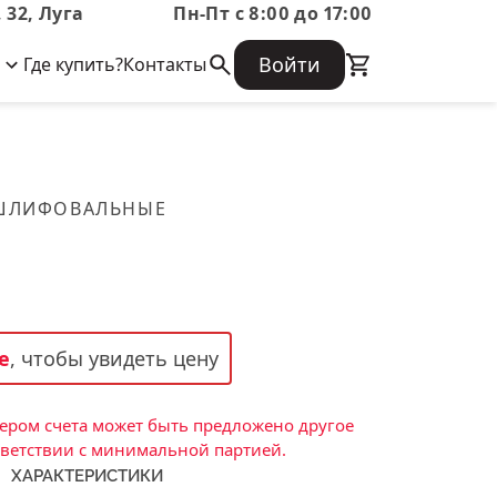
 32, Луга
Пн-Пт с 8:00 до 17:00
Войти
Где купить?
Контакты
Корпоративная информация
Огнеупорные
Часто задаваемые вопросы
Бухгалтерская отчетность,
изделия
Информация о размещении заказа,
Информация для акционеров,
сроках изготовения, возврате
Документы о праве собственности
товара, контактной информации, и
Скачать каталог
 ШЛИФОВАЛЬНЫЕ
многое другое.
Тигель
Муфель
Черпак
Шербер
е
, чтобы увидеть цену
Трубка
Стержень
ром счета может быть предложено другое
Пробка
тветствии с минимальной партией.
ХАРАКТЕРИСТИКИ
Подставка