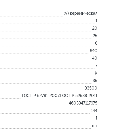
Лодочка
(V) керамическая
Контакт
1
Ковш разливочный
20
Желоб
25
Огнеупорная SiC смесь
6
Крышка
64С
40
7
K
35
33500
ГОСТ Р 52781-2007,ГОСТ Р 52588-2011
4603347117675
144
1
шт