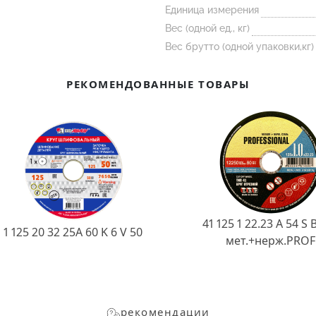
Единица измерения
Вес (одной ед., кг)
Вес брутто (одной упаковки,кг)
РЕКОМЕНДОВАННЫЕ ТОВАРЫ
41 125 1 22.23 A 54 S 
1 125 20 32 25А 60 K 6 V 50
мет.+нерж.PROF
рекомендации