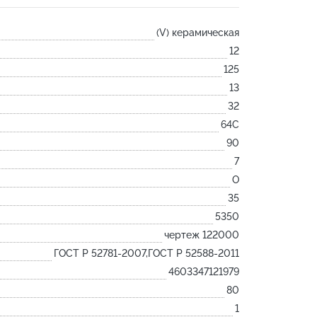
Лодочка
(V) керамическая
Контакт
12
Ковш разливочный
125
Желоб
13
Огнеупорная SiC смесь
32
Крышка
64С
90
7
O
35
5350
чертеж 122000
ГОСТ Р 52781-2007,ГОСТ Р 52588-2011
4603347121979
80
1