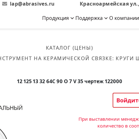
lap@abrasives.ru
Красноармейская ул.,
Продукция
Поддержка
О компании
Абразивы на
Новости
Отзывы
й связке
кументы, ГОСТы,
ов завода
гибкой основе
Новости компании
Оставьте свой отзыв
КАТАЛОГ (ЦЕНЫ)
эсплуатации
лог
Скачать каталог
НСТРУМЕНТ НА КЕРАМИЧЕСКОЙ СВЯЗКЕ
:
КРУГИ
Связаться с нами
Вакансии
вальные
Круги лепестковые торцевые
Форма обратной связи
Текущие вакансии, Анкета
кации о нашей
соискателей
ифовальные
Фибровые диски
12 125 13 32 64С 90 O 7 V 35 чертеж 122000
овальные
Рулоны
фовальные
Войдит
Коралловые
круги
При выставлении менедже
количество в соо
Круги из нетканого материала