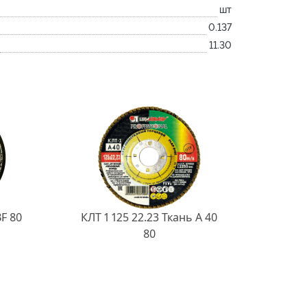
шт
0.137
11.30
BF 80
КЛТ 1 125 22.23 Ткань A 40
80