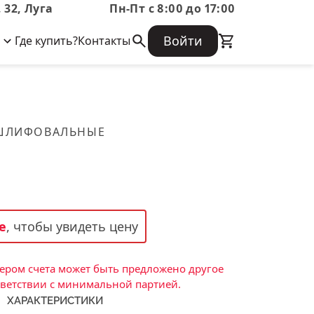
 32, Луга
Пн-Пт с 8:00 до 17:00
Войти
Где купить?
Контакты
Корпоративная информация
Огнеупорные
Часто задаваемые вопросы
Бухгалтерская отчетность,
изделия
Информация о размещении заказа,
Информация для акционеров,
сроках изготовения, возврате
Документы о праве собственности
товара, контактной информации, и
Скачать каталог
 ШЛИФОВАЛЬНЫЕ
многое другое.
Тигель
Муфель
Черпак
Шербер
е
, чтобы увидеть цену
Трубка
Стержень
ром счета может быть предложено другое
Пробка
тветствии с минимальной партией.
ХАРАКТЕРИСТИКИ
Подставка