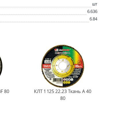
шт
6.636
6.84
BF 80
КЛТ 1 125 22.23 Ткань A 40
80