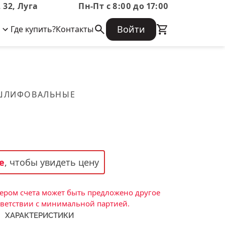
 32, Луга
Пн-Пт с 8:00 до 17:00
Войти
Где купить?
Контакты
Корпоративная информация
Огнеупорные
Часто задаваемые вопросы
Бухгалтерская отчетность,
изделия
Информация о размещении заказа,
Информация для акционеров,
сроках изготовения, возврате
Документы о праве собственности
товара, контактной информации, и
Скачать каталог
 ШЛИФОВАЛЬНЫЕ
многое другое.
Тигель
Муфель
Черпак
Шербер
е
, чтобы увидеть цену
Трубка
Стержень
ром счета может быть предложено другое
Пробка
тветствии с минимальной партией.
ХАРАКТЕРИСТИКИ
Подставка