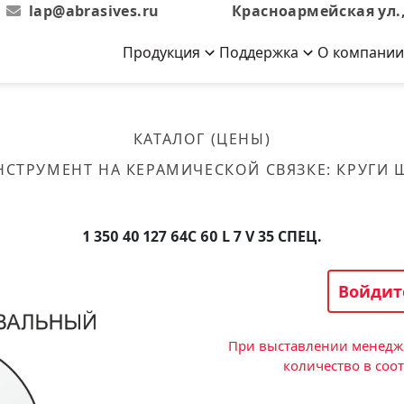
lap@abrasives.ru
Красноармейская ул.,
Продукция
Поддержка
О компании
Абразивы на
Новости
Отзывы
й связке
кументы, ГОСТы,
ов завода
гибкой основе
Новости компании
Оставьте свой отзыв
КАТАЛОГ (ЦЕНЫ)
эсплуатации
лог
Скачать каталог
НСТРУМЕНТ НА КЕРАМИЧЕСКОЙ СВЯЗКЕ
:
КРУГИ
Связаться с нами
Вакансии
вальные
Круги лепестковые торцевые
Форма обратной связи
Текущие вакансии, Анкета
кации о нашей
соискателей
ифовальные
Фибровые диски
1 350 40 127 64С 60 L 7 V 35 СПЕЦ.
овальные
Рулоны
фовальные
Войдит
Коралловые
круги
При выставлении менедже
количество в соо
Круги из нетканого материала