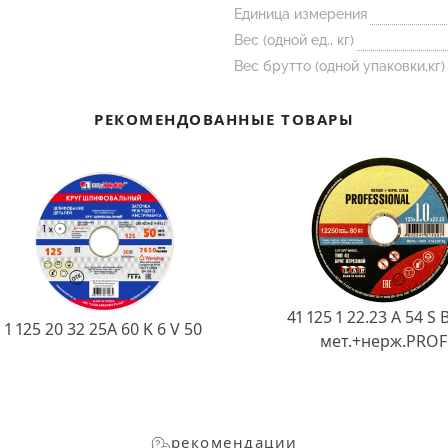
Единица измерения
Вес (одной ед., кг)
Вес брутто (одной упаковки,кг)
РЕКОМЕНДОВАННЫЕ ТОВАРЫ
41 125 1 22.23 A 54 S 
1 125 20 32 25А 60 K 6 V 50
мет.+нерж.PROF
рекомендации