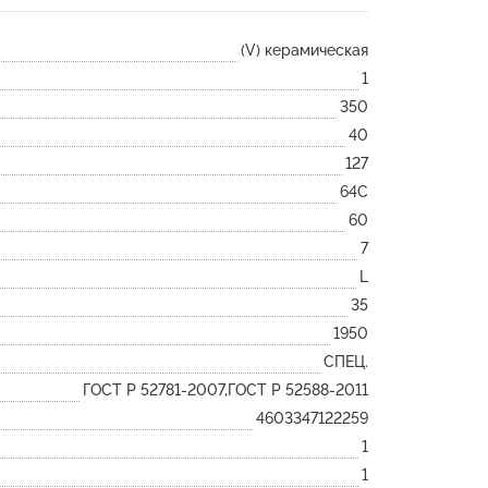
Лодочка
(V) керамическая
Контакт
1
Ковш разливочный
350
Желоб
40
Огнеупорная SiC смесь
127
Крышка
64С
60
7
L
35
1950
СПЕЦ.
ГОСТ Р 52781-2007,ГОСТ Р 52588-2011
4603347122259
1
1