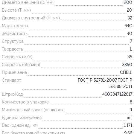
Диаметр внешний (D, мм)
200
Высота (T, мм)
20
Огнеупорные
Диаметр внутренний (H, мм)
32
изделия
Марка зерна
64С
Скачать каталог
Зернистость
40
Структура
7
Тигель
Твердость
L
Муфель
Скорость (м/с)
35
Черпак
Скорость (об/мин)
3350
Шербер
Примечание
СПЕЦ.
Трубка
Стандарт
ГОСТ Р 52781-2007,ГОСТ Р
52588-2011
Стержень
ШтрихКод
4603347122617
Пробка
Количество в упаковке
8
Подставка
Минимальный заказ (упаковок)
1
Единица измерения
шт
Лодочка
Вес (одной ед., кг)
1.171
Контакт
Вес брутто (одной упаковки,кг)
9.66