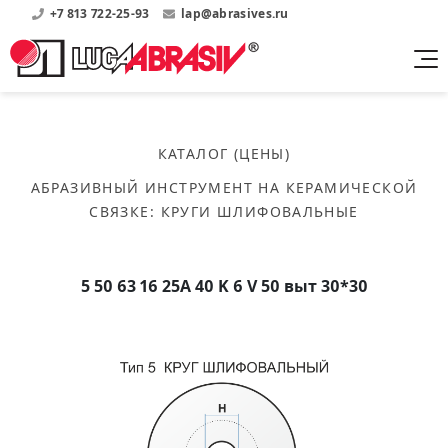
+7 813 722-25-93
lap@abrasives.ru
Продукция
Поддержка
Абразивы на
О компании
бакелитовой связке
КАТАЛОГ (ЦЕНЫ)
Прайсы
Где купить?
Скачать каталог
АБРАЗИВНЫЙ ИНСТРУМЕНТ НА КЕРАМИЧЕСКОЙ
Скачать прайсы на нашу продукцию
О нас
Контакты
СВЯЗКЕ
:
КРУГИ ШЛИФОВАЛЬНЫЕ
Круги шлифовальные
Информация о заводе
Каталоги
Круги отрезные
Войти
Скачать каталоги продукции
История
Сегменты шлифовальные
5 50 63 16 25А 40 K 6 V 50 выт 30*30
История завода
Бруски шлифовальные
Справочники
Абразивы на
Нормативные документы, ГОСТы, Инструкции по
Партнеры
керамической связке
эсплуатации
Список партнеров завода
Скачать каталог
Круги шлифовальные
Публикации
Мероприятия