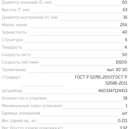
Диаметр внешний (D, мм)
50
Высота (T, мм)
63
Огнеупорные
Диаметр внутренний (H, мм)
16
изделия
Марка зерна
25А
Скачать каталог
Зернистость
40
Структура
6
Тигель
Твердость
K
Муфель
Скорость (м/с)
50
Черпак
Скорость (об/мин)
19100
Шербер
Примечание
выт 30*30
Трубка
Стандарт
ГОСТ Р 52781-2007,ГОСТ Р
52588-2011
Стержень
ШтрихКод
4603347124413
Пробка
Количество в упаковке
18
Подставка
Минимальный заказ (упаковок)
1
Единица измерения
шт
Лодочка
Вес (одной ед., кг)
0.211
Контакт
Вес брутто (одной упаковки,кг)
3.92