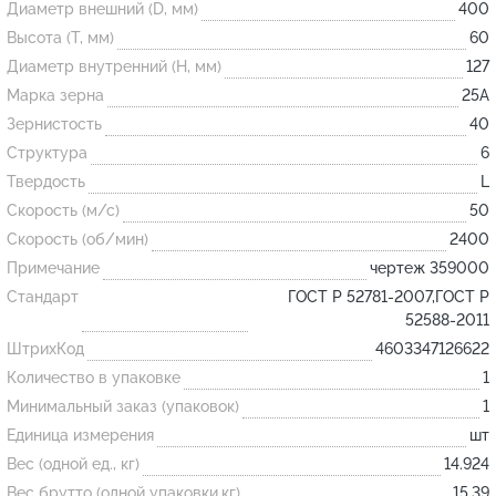
Диаметр внешний (D, мм)
400
Высота (T, мм)
60
Огнеупорные
Диаметр внутренний (H, мм)
127
изделия
Марка зерна
25А
Скачать каталог
Зернистость
40
Структура
6
Тигель
Твердость
L
Муфель
Скорость (м/с)
50
Черпак
Скорость (об/мин)
2400
Шербер
Примечание
чертеж 359000
Трубка
Стандарт
ГОСТ Р 52781-2007,ГОСТ Р
52588-2011
Стержень
ШтрихКод
4603347126622
Пробка
Количество в упаковке
1
Подставка
Минимальный заказ (упаковок)
1
Единица измерения
шт
Лодочка
Вес (одной ед., кг)
14.924
Контакт
Вес брутто (одной упаковки,кг)
15.39