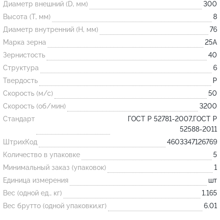
Диаметр внешний (D, мм)
300
Высота (T, мм)
8
Огнеупорные
Диаметр внутренний (H, мм)
76
изделия
Марка зерна
25А
Скачать каталог
Зернистость
40
Структура
6
Тигель
Твердость
P
Муфель
Скорость (м/с)
50
Черпак
Скорость (об/мин)
3200
Шербер
Стандарт
ГОСТ Р 52781-2007,ГОСТ Р
52588-2011
Трубка
ШтрихКод
4603347126769
Стержень
Количество в упаковке
5
Пробка
Минимальный заказ (упаковок)
1
Подставка
Единица измерения
шт
Вес (одной ед., кг)
1.165
Лодочка
Вес брутто (одной упаковки,кг)
6.01
Контакт