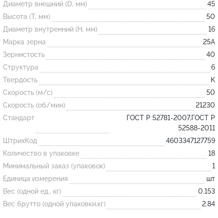
Диаметр внешний (D, мм)
45
Высота (T, мм)
50
Огнеупорные
Диаметр внутренний (H, мм)
16
изделия
Марка зерна
25А
Скачать каталог
Зернистость
40
Структура
6
Тигель
Твердость
K
Муфель
Скорость (м/с)
50
Черпак
Скорость (об/мин)
21230
Шербер
Стандарт
ГОСТ Р 52781-2007,ГОСТ Р
52588-2011
Трубка
ШтрихКод
4603347127759
Стержень
Количество в упаковке
18
Пробка
Минимальный заказ (упаковок)
1
Подставка
Единица измерения
шт
Вес (одной ед., кг)
0.153
Лодочка
Вес брутто (одной упаковки,кг)
2.84
Контакт