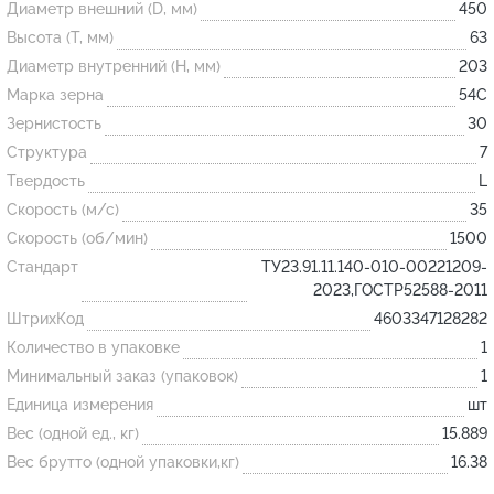
Диаметр внешний (D, мм)
450
Высота (T, мм)
63
Огнеупорные
Диаметр внутренний (H, мм)
203
изделия
Марка зерна
54С
Скачать каталог
Зернистость
30
Структура
7
Тигель
Твердость
L
Муфель
Скорость (м/с)
35
Черпак
Скорость (об/мин)
1500
Шербер
Стандарт
ТУ23.91.11.140-010-00221209-
2023,ГОСТР52588-2011
Трубка
ШтрихКод
4603347128282
Стержень
Количество в упаковке
1
Пробка
Минимальный заказ (упаковок)
1
Подставка
Единица измерения
шт
Вес (одной ед., кг)
15.889
Лодочка
Вес брутто (одной упаковки,кг)
16.38
Контакт