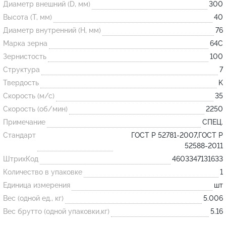
Диаметр внешний (D, мм)
300
Высота (T, мм)
40
Огнеупорные
Диаметр внутренний (H, мм)
76
изделия
Марка зерна
64С
Скачать каталог
Зернистость
100
Структура
7
Тигель
Твердость
K
Муфель
Скорость (м/с)
35
Черпак
Скорость (об/мин)
2250
Шербер
Примечание
СПЕЦ.
Трубка
Стандарт
ГОСТ Р 52781-2007,ГОСТ Р
52588-2011
Стержень
ШтрихКод
4603347131633
Пробка
Количество в упаковке
1
Подставка
Единица измерения
шт
Вес (одной ед., кг)
5.006
Лодочка
Вес брутто (одной упаковки,кг)
5.16
Контакт