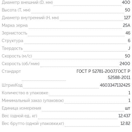
Диаметр внешний (D, мм)
400
Высота (T, мм)
50
Огнеупорные
Диаметр внутренний (H, мм)
127
изделия
Марка зерна
25А
Скачать каталог
Зернистость
46
Структура
6
Тигель
Твердость
J
Муфель
Скорость (м/с)
50
Черпак
Скорость (об/мин)
2400
Шербер
Стандарт
ГОСТ Р 52781-2007,ГОСТ Р
52588-2011
Трубка
ШтрихКод
4603347132425
Стержень
Количество в упаковке
1
Пробка
Минимальный заказ (упаковок)
1
Подставка
Единица измерения
шт
Вес (одной ед., кг)
12.437
Лодочка
Вес брутто (одной упаковки,кг)
12.82
Контакт