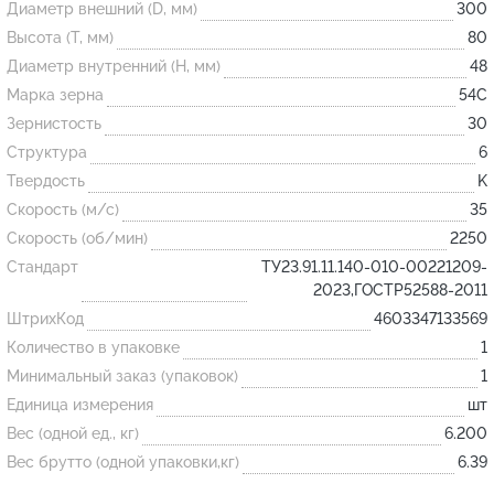
Диаметр внешний (D, мм)
300
Высота (T, мм)
80
Огнеупорные
Диаметр внутренний (H, мм)
48
изделия
Марка зерна
54С
Скачать каталог
Зернистость
30
Структура
6
Тигель
Твердость
K
Муфель
Скорость (м/с)
35
Черпак
Скорость (об/мин)
2250
Шербер
Стандарт
ТУ23.91.11.140-010-00221209-
2023,ГОСТР52588-2011
Трубка
ШтрихКод
4603347133569
Стержень
Количество в упаковке
1
Пробка
Минимальный заказ (упаковок)
1
Подставка
Единица измерения
шт
Вес (одной ед., кг)
6.200
Лодочка
Вес брутто (одной упаковки,кг)
6.39
Контакт