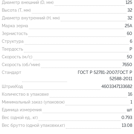
Диаметр внешний (D, мм)
125
Высота (T, мм)
32
Огнеупорные
Диаметр внутренний (H, мм)
32
изделия
Марка зерна
25А
Скачать каталог
Зернистость
60
Структура
6
Тигель
Твердость
P
Муфель
Скорость (м/с)
50
Черпак
Скорость (об/мин)
7650
Шербер
Стандарт
ГОСТ Р 52781-2007,ГОСТ Р
52588-2011
Трубка
ШтрихКод
4603347133682
Стержень
Количество в упаковке
16
Пробка
Минимальный заказ (упаковок)
1
Подставка
Единица измерения
шт
Вес (одной ед., кг)
0.793
Лодочка
Вес брутто (одной упаковки,кг)
13.08
Контакт