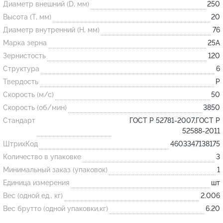
Диаметр внешний (D, мм)
250
Высота (T, мм)
20
Огнеупорные
Диаметр внутренний (H, мм)
76
изделия
Марка зерна
25А
Скачать каталог
Зернистость
120
Структура
6
Тигель
Твердость
P
Муфель
Скорость (м/с)
50
Черпак
Скорость (об/мин)
3850
Шербер
Стандарт
ГОСТ Р 52781-2007,ГОСТ Р
52588-2011
Трубка
ШтрихКод
4603347138175
Стержень
Количество в упаковке
3
Пробка
Минимальный заказ (упаковок)
1
Подставка
Единица измерения
шт
Вес (одной ед., кг)
2.006
Лодочка
Вес брутто (одной упаковки,кг)
6.20
Контакт