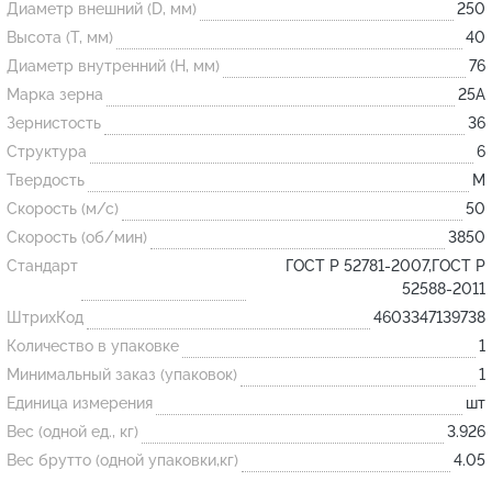
Диаметр внешний (D, мм)
250
Высота (T, мм)
40
Огнеупорные
Диаметр внутренний (H, мм)
76
изделия
Марка зерна
25А
Скачать каталог
Зернистость
36
Структура
6
Тигель
Твердость
M
Муфель
Скорость (м/с)
50
Черпак
Скорость (об/мин)
3850
Шербер
Стандарт
ГОСТ Р 52781-2007,ГОСТ Р
52588-2011
Трубка
ШтрихКод
4603347139738
Стержень
Количество в упаковке
1
Пробка
Минимальный заказ (упаковок)
1
Подставка
Единица измерения
шт
Вес (одной ед., кг)
3.926
Лодочка
Вес брутто (одной упаковки,кг)
4.05
Контакт