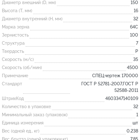
Диаметр внешний (D, мм)
150
Высота (T, мм)
16
Огнеупорные
Диаметр внутренний (H, мм)
32
изделия
Марка зерна
64С
Скачать каталог
Зернистость
100
Структура
7
Тигель
Твердость
P
Муфель
Скорость (м/с)
35
Черпак
Скорость (об/мин)
4500
Шербер
Примечание
СПЕЦ.чертеж 170000
Трубка
Стандарт
ГОСТ Р 52781-2007,ГОСТ Р
52588-2011
Стержень
ШтрихКод
4603347140109
Пробка
Количество в упаковке
32
Подставка
Минимальный заказ (упаковок)
1
Единица измерения
шт
Лодочка
Вес (одной ед., кг)
0.238
Контакт
Вес брутто (одной упаковки,кг)
7.85