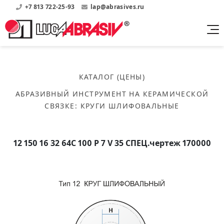
+7 813 722-25-93
lap@abrasives.ru
Продукция
Поддержка
Абразивы на
О компании
бакелитовой связке
КАТАЛОГ (ЦЕНЫ)
Прайсы
Где купить?
Скачать каталог
АБРАЗИВНЫЙ ИНСТРУМЕНТ НА КЕРАМИЧЕСКОЙ
Скачать прайсы на нашу продукцию
О нас
Контакты
СВЯЗКЕ
:
КРУГИ ШЛИФОВАЛЬНЫЕ
Круги шлифовальные
Информация о заводе
Каталоги
Круги отрезные
Войти
Скачать каталоги продукции
История
Сегменты шлифовальные
12 150 16 32 64С 100 P 7 V 35 СПЕЦ.чертеж 170000
История завода
Бруски шлифовальные
Справочники
Абразивы на
Нормативные документы, ГОСТы, Инструкции по
Партнеры
керамической связке
эсплуатации
Список партнеров завода
Скачать каталог
Круги шлифовальные
Публикации
Мероприятия