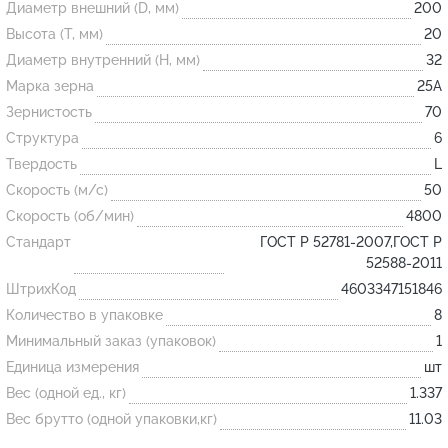
Диаметр внешний (D, мм)
200
Высота (T, мм)
20
Огнеупорные
Диаметр внутренний (H, мм)
32
изделия
Марка зерна
25А
Скачать каталог
Зернистость
70
Структура
6
Тигель
Твердость
L
Муфель
Скорость (м/с)
50
Черпак
Скорость (об/мин)
4800
Шербер
Стандарт
ГОСТ Р 52781-2007,ГОСТ Р
52588-2011
Трубка
ШтрихКод
4603347151846
Стержень
Количество в упаковке
8
Пробка
Минимальный заказ (упаковок)
1
Подставка
Единица измерения
шт
Вес (одной ед., кг)
1.337
Лодочка
Вес брутто (одной упаковки,кг)
11.03
Контакт