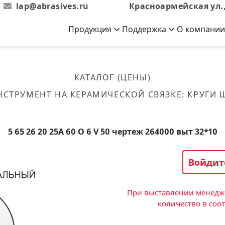
lap@abrasives.ru
Красноармейская ул.,
Продукция
Поддержка
О компании
Абразивы на
Новости
Отзывы
й связке
кументы, ГОСТы,
ов завода
гибкой основе
Новости компании
Оставьте свой отзыв
КАТАЛОГ (ЦЕНЫ)
эсплуатации
лог
Скачать каталог
НСТРУМЕНТ НА КЕРАМИЧЕСКОЙ СВЯЗКЕ
:
КРУГИ
Связаться с нами
Вакансии
вальные
Круги лепестковые торцевые
Форма обратной связи
Текущие вакансии, Анкета
кации о нашей
соискателей
ифовальные
Фибровые диски
5 65 26 20 25А 60 O 6 V 50 чертеж 264000 выт 32*10
овальные
Рулоны
фовальные
Войдит
Коралловые
круги
При выставлении менедже
количество в соо
Круги из нетканого материала