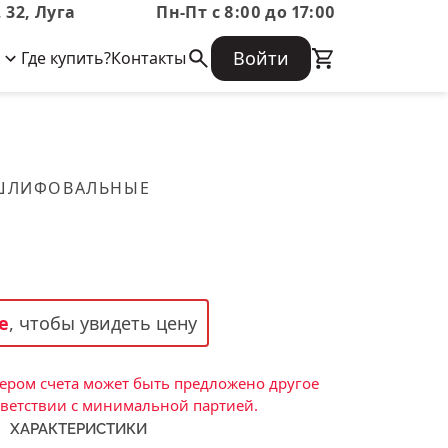
 32, Луга
Пн-Пт с 8:00 до 17:00
Войти
Где купить?
Контакты
Корпоративная информация
Огнеупорные
Часто задаваемые вопросы
Бухгалтерская отчетность,
изделия
Информация о размещении заказа,
Информация для акционеров,
сроках изготовения, возврате
Документы о праве собственности
товара, контактной информации, и
Скачать каталог
 ШЛИФОВАЛЬНЫЕ
многое другое.
Тигель
Муфель
Черпак
Шербер
е
, чтобы увидеть цену
Трубка
Стержень
ром счета может быть предложено другое
Пробка
тветствии с минимальной партией.
ХАРАКТЕРИСТИКИ
Подставка