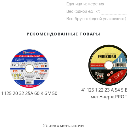
Единица измерения
Вес (одной ед., кг)
Вес брутто (одной упаковки,кг)
РЕКОМЕНДОВАННЫЕ ТОВАРЫ
41 125 1 22.23 A 54 S 
1 125 20 32 25А 60 K 6 V 50
мет.+нерж.PROF
рекомендации