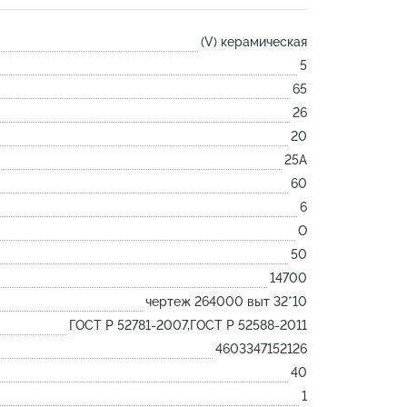
Лодочка
(V) керамическая
Контакт
5
Ковш разливочный
65
Желоб
26
Огнеупорная SiC смесь
20
Крышка
25А
60
6
O
50
14700
чертеж 264000 выт 32*10
ГОСТ Р 52781-2007,ГОСТ Р 52588-2011
4603347152126
40
1