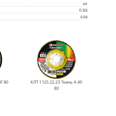
шт
0.161
6.64
BF 80
КЛТ 1 125 22.23 Ткань A 40
80